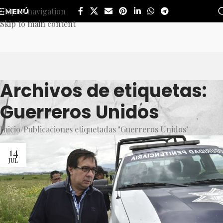
Skip to navigation
MENÚ
Skip to main content
Archivos de etiquetas:
Guerreros Unidos
Inicio
Publicaciones etiquetadas "Guerreros Unidos"
14
JUL