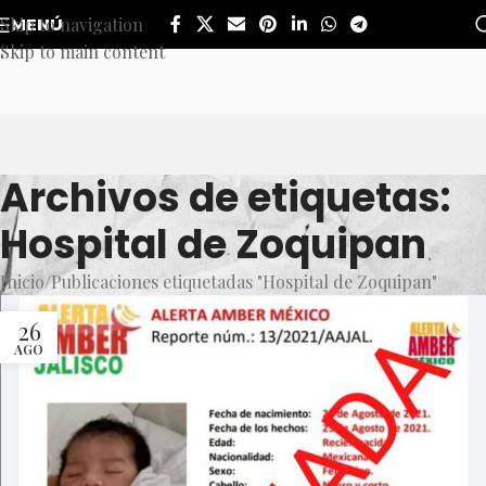
Skip to navigation
MENÚ
Skip to main content
Archivos de etiquetas:
Hospital de Zoquipan
Inicio
Publicaciones etiquetadas "Hospital de Zoquipan"
26
AGO