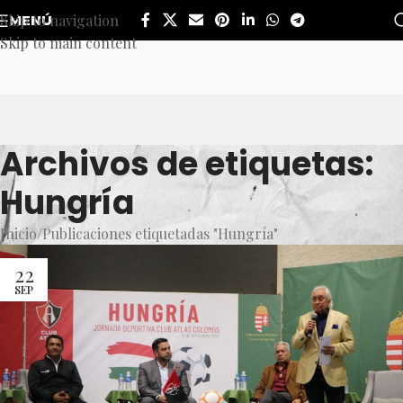
Skip to navigation
MENÚ
Skip to main content
Archivos de etiquetas:
Hungría
Inicio
Publicaciones etiquetadas "Hungría"
22
SEP