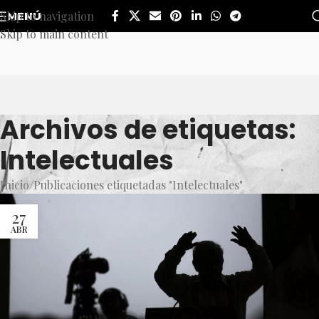
Skip to navigation
MENÚ
Skip to main content
Archivos de etiquetas:
Intelectuales
Inicio
Publicaciones etiquetadas "Intelectuales"
27
ABR