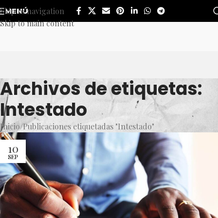
Skip to navigation
MENÚ
Skip to main content
Archivos de etiquetas:
Intestado
Inicio
Publicaciones etiquetadas "Intestado"
10
SEP