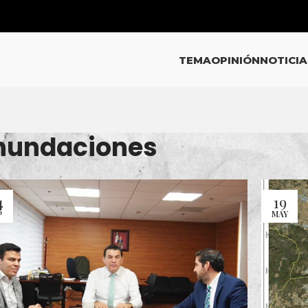
TEMA
OPINIÓN
NOTICIA
inundaciones
4
19
P
MAY