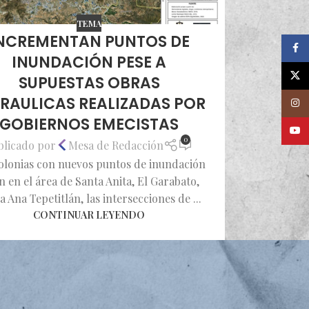
TEMA
NCREMENTAN PUNTOS DE
Faceb
INUNDACIÓN PESE A
X
SUPUESTAS OBRAS
RAULICAS REALIZADAS POR
Insta
GOBIERNOS EMECISTAS
Youtu
0
blicado por
Mesa de Redacción
olonias con nuevos puntos de inundación
n en el área de Santa Anita, El Garabato,
a Ana Tepetitlán, las intersecciones de ...
CONTINUAR LEYENDO