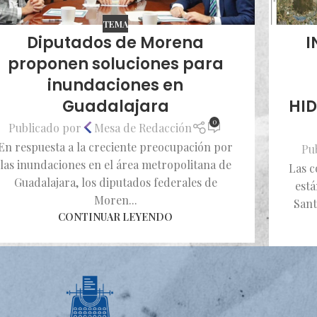
TEMA
Diputados de Morena
I
proponen soluciones para
inundaciones en
Guadalajara
HID
0
Publicado por
Mesa de Redacción
En respuesta a la creciente preocupación por
Pu
las inundaciones en el área metropolitana de
Las c
Guadalajara, los diputados federales de
está
Moren...
Sant
CONTINUAR LEYENDO