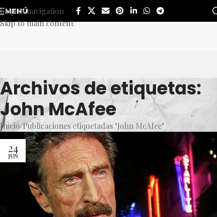
Skip to navigation
MENÚ
Skip to main content
Archivos de etiquetas:
John McAfee
Inicio
Publicaciones etiquetadas "John McAfee"
24
JUN