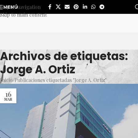
Skip to navigation
MENÚ
Skip to main content
Archivos de etiquetas:
Jorge A. Ortiz
Inicio
Publicaciones etiquetadas "Jorge A. Ortiz"
16
MAR