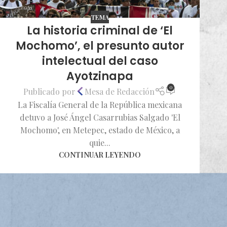
TEMA
La historia criminal de ‘El
Mochomo’, el presunto autor
intelectual del caso
Ayotzinapa
0
Publicado por
Mesa de Redacción
La Fiscalía General de la República mexicana
detuvo a José Ángel Casarrubias Salgado 'El
Mochomo', en Metepec, estado de México, a
quie...
CONTINUAR LEYENDO