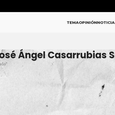
TEMA
OPINIÓN
NOTICIA
José Ángel Casarrubias 
ado"