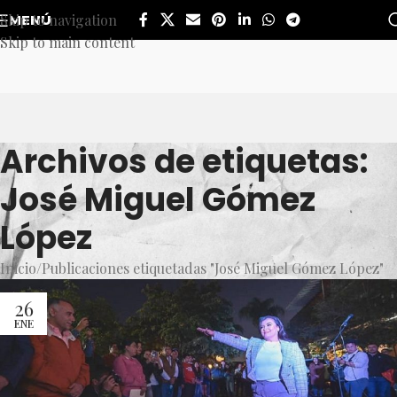
Skip to navigation
MENÚ
Skip to main content
Archivos de etiquetas:
José Miguel Gómez
López
Inicio
Publicaciones etiquetadas "José Miguel Gómez López"
26
ENE