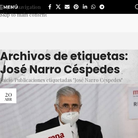
Skip to navigation
MENÚ
Skip to main content
Archivos de etiquetas:
José Narro Céspedes
Inicio
Publicaciones etiquetadas "José Narro Céspedes"
20
ABR