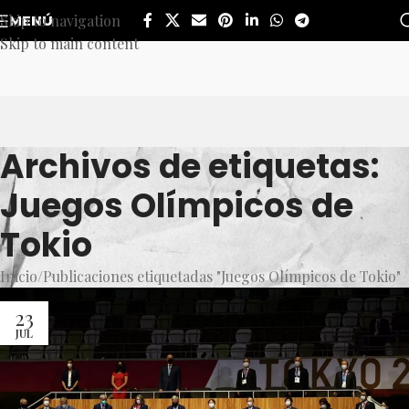
Skip to navigation
MENÚ
Skip to main content
Archivos de etiquetas:
Juegos Olímpicos de
Tokio
Inicio
Publicaciones etiquetadas "Juegos Olímpicos de Tokio"
23
JUL