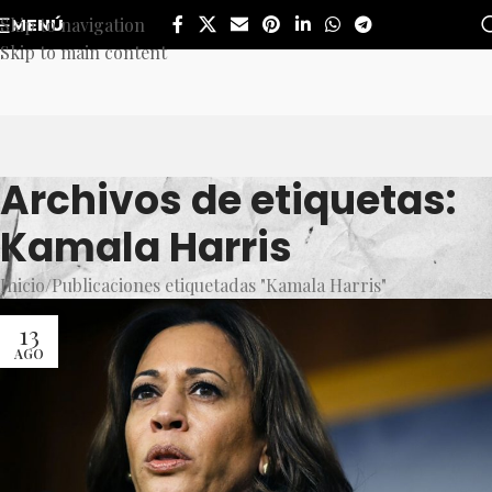
Skip to navigation
MENÚ
Skip to main content
Archivos de etiquetas:
Kamala Harris
Inicio
Publicaciones etiquetadas "Kamala Harris"
13
AGO