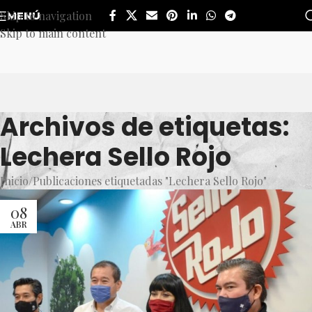
Skip to navigation
MENÚ
Skip to main content
Archivos de etiquetas:
Lechera Sello Rojo
Inicio
Publicaciones etiquetadas "Lechera Sello Rojo"
08
ABR