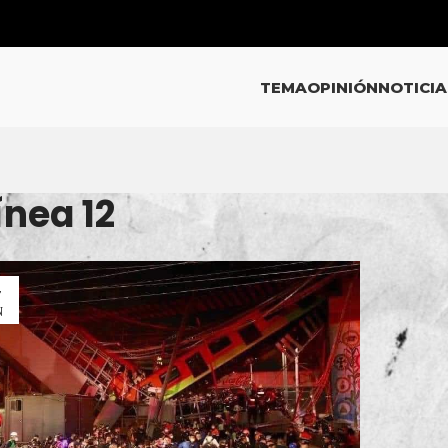
TEMA
OPINIÓN
NOTICIA
ínea 12
7
N