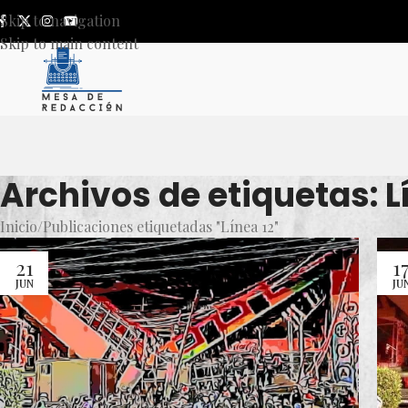
Skip to navigation
Skip to main content
Archivos de etiquetas: L
Inicio
Publicaciones etiquetadas "Línea 12"
21
1
JUN
JU