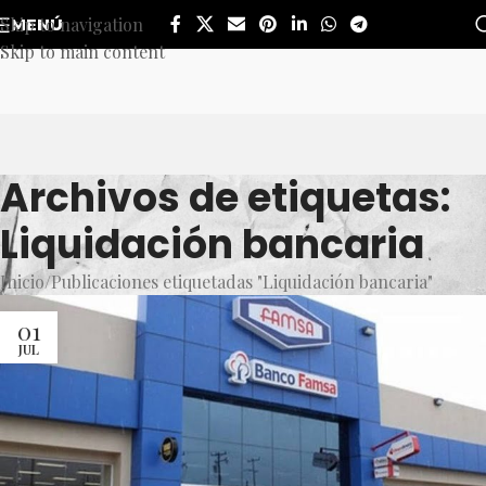
Skip to navigation
MENÚ
Skip to main content
Archivos de etiquetas:
Liquidación bancaria
Inicio
Publicaciones etiquetadas "Liquidación bancaria"
01
JUL