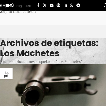
Skip to navigation
MENÚ
Skip to main content
Archivos de etiquetas:
Los Machetes
Inicio
Publicaciones etiquetadas "Los Machetes"
14
JUL