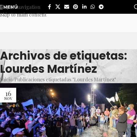
Skip to navigation
MENÚ
Skip to main content
Archivos de etiquetas:
Lourdes Martínez
Inicio
Publicaciones etiquetadas "Lourdes Martínez"
16
NOV