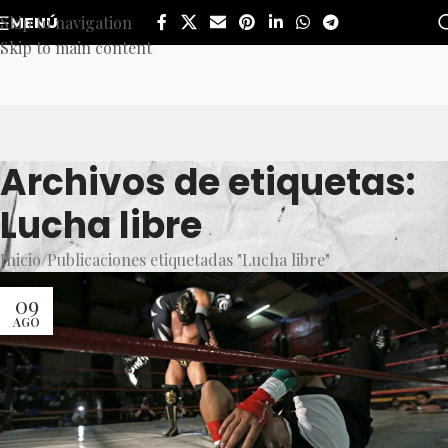
Skip to navigation
MENÚ
Skip to main content
Archivos de etiquetas:
Lucha libre
Inicio
Publicaciones etiquetadas "Lucha libre"
09
AGO