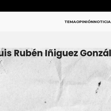
TEMA
OPINIÓN
NOTICIA
Luis Rubén Iñiguez Gonzá
z"