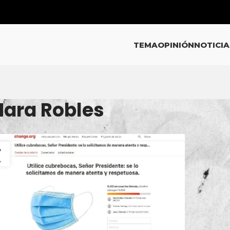
TEMA
OPINIÓN
NOTICIA
Mara Robles
7
L