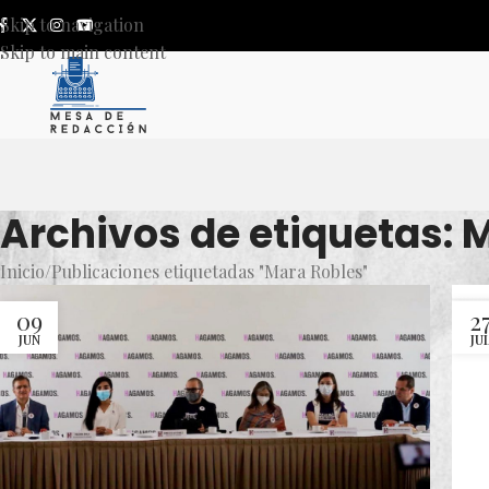
Skip to navigation
Skip to main content
Archivos de etiquetas: 
Inicio
Publicaciones etiquetadas "Mara Robles"
09
2
JUN
JU