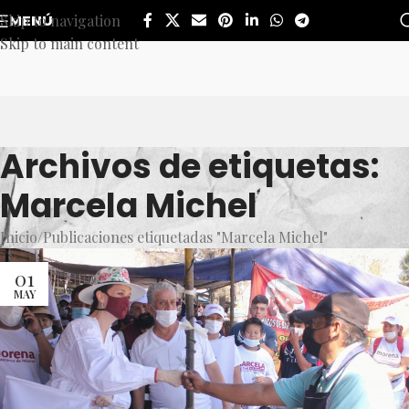
Skip to navigation
MENÚ
Skip to main content
Archivos de etiquetas:
Marcela Michel
Inicio
Publicaciones etiquetadas "Marcela Michel"
01
MAY