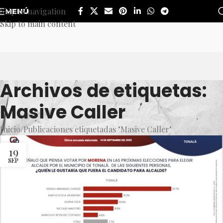
Skip to navigation
MENÚ
Skip to main content
Archivos de etiquetas:
Masive Caller
Inicio
Publicaciones etiquetadas "Masive Caller"
19
SEP