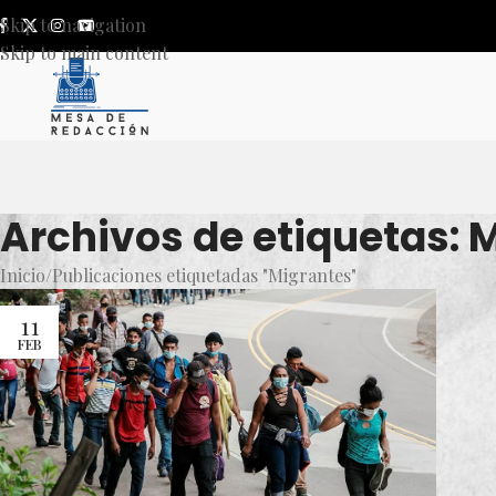
Skip to navigation
Skip to main content
Archivos de etiquetas: 
Inicio
Publicaciones etiquetadas "Migrantes"
11
FEB