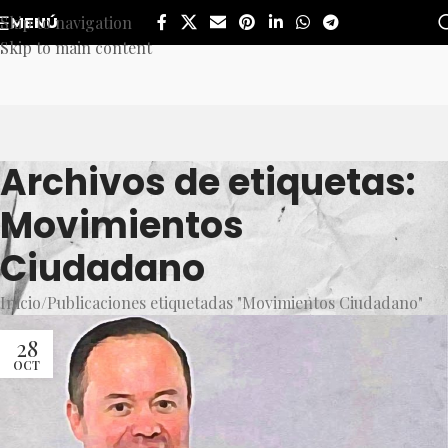
Skip to navigation
MENÚ
Skip to main content
Archivos de etiquetas:
Movimientos
Ciudadano
Inicio
Publicaciones etiquetadas "Movimientos Ciudadano"
28
OCT