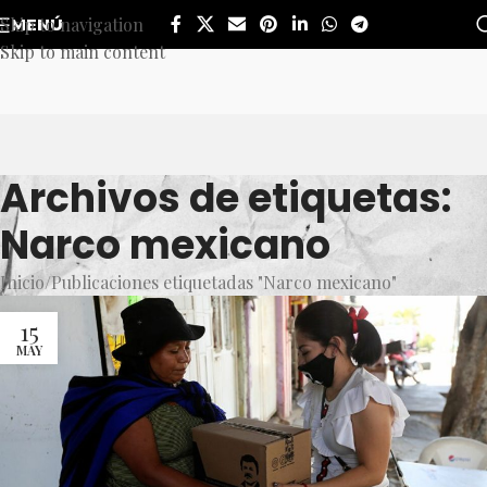
Skip to navigation
MENÚ
Skip to main content
Archivos de etiquetas:
Narco mexicano
Inicio
Publicaciones etiquetadas "Narco mexicano"
15
MAY