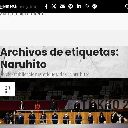
Skip to navigation
MENÚ
Skip to main content
Archivos de etiquetas:
Naruhito
Inicio
Publicaciones etiquetadas "Naruhito"
23
JUL