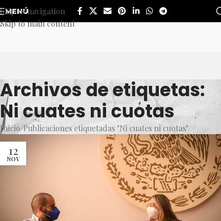
Skip to navigation
MENÚ
Skip to main content
Archivos de etiquetas:
Ni cuates ni cuotas
Inicio
Publicaciones etiquetadas "Ni cuates ni cuotas"
12
NOV