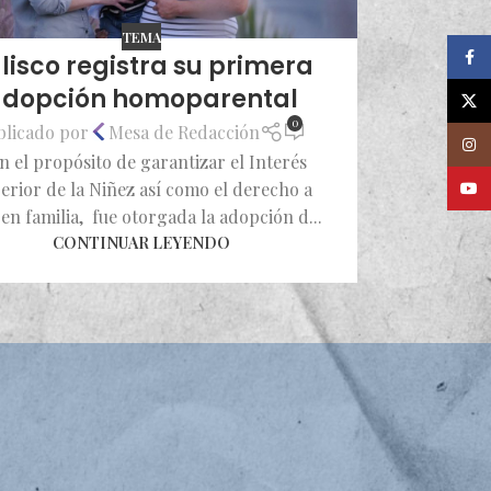
TEMA
Faceb
lisco registra su primera
dopción homoparental
X
0
blicado por
Mesa de Redacción
Insta
n el propósito de garantizar el Interés
erior de la Niñez así como el derecho a
Youtu
 en familia, fue otorgada la adopción d...
CONTINUAR LEYENDO