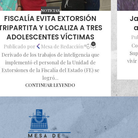
NOTICIAS
FISCALÍA EVITA EXTORSIÓN
Ja
TRIPARTITA Y LOCALIZA A TRES
a
ADOLESCENTES VÍCTIMAS
Pu
0
Co
Publicado por
Mesa de Redacción
Sup
Derivado de los trabajos de inteligencia que
vivir
implementó el personal de la Unidad de
Extorsiones de la Fiscalía del Estado (FE) se
logró...
CONTINUAR LEYENDO