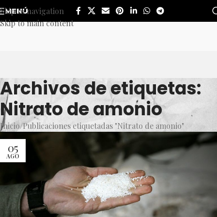
Skip to navigation
MENÚ
Skip to main content
Archivos de etiquetas:
Nitrato de amonio
Inicio
Publicaciones etiquetadas "Nitrato de amonio"
05
AGO