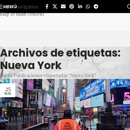
Skip to navigation
MENÚ
Skip to main content
Archivos de etiquetas:
Nueva York
Inicio
Publicaciones etiquetadas "Nueva York"
25
MAY