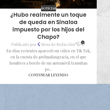
NOTICIAS
¿Hubo realmente un toque
de queda en Sinaloa
impuesto por los hijos del
Chapo?
0
Publicado por
Mesa de Redacción
En días recientes apareció un vídeo en Tik Tok,
en la cuenta de @elmafiasgracia, en el que
hombres a bordo de un automóvil transitan
po...
CONTINUAR LEYENDO