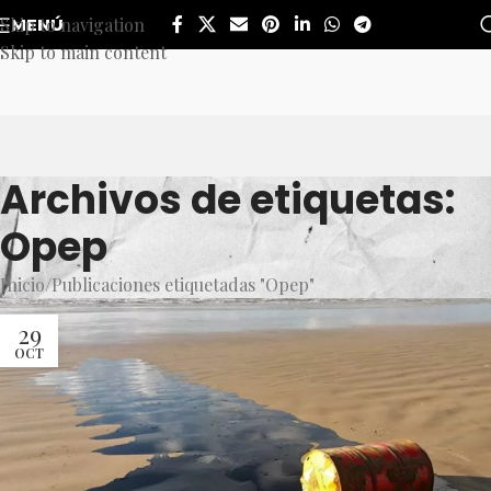
Skip to navigation
MENÚ
Skip to main content
Archivos de etiquetas:
Opep
Inicio
Publicaciones etiquetadas "Opep"
29
OCT