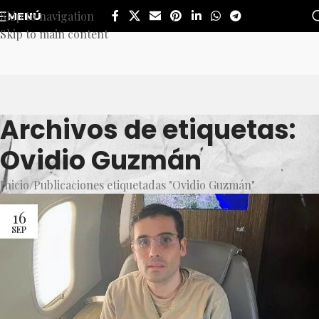
Skip to navigation
MENÚ
Skip to main content
Archivos de etiquetas:
Ovidio Guzmán
Inicio
Publicaciones etiquetadas "Ovidio Guzmán"
16
SEP