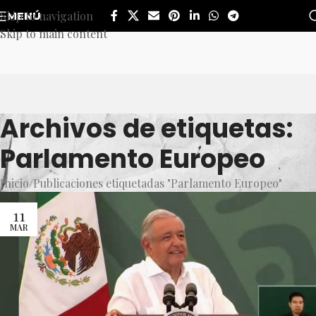
Skip to navigation
MENÚ
Skip to main content
Archivos de etiquetas:
Parlamento Europeo
Inicio
Publicaciones etiquetadas "Parlamento Europeo"
11
MAR