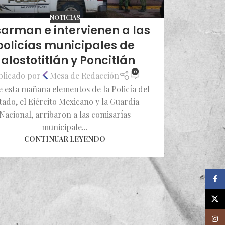
NOTICIAS
arman e intervienen a las
policías municipales de
Jalostotitlán y Poncitlán
0
blicado por
Mesa de Redacción
 esta mañana elementos de la Policía del
tado, el Ejército Mexicano y la Guardia
Nacional, arribaron a las comisarías
municipale...
CONTINUAR LEYENDO
Faceb
X
Insta