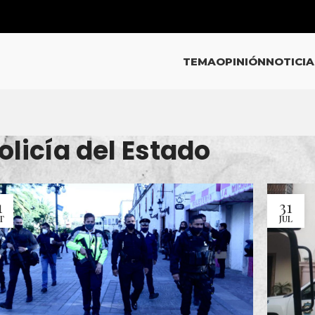
TEMA
OPINIÓN
NOTICIA
olicía del Estado
1
31
T
JUL