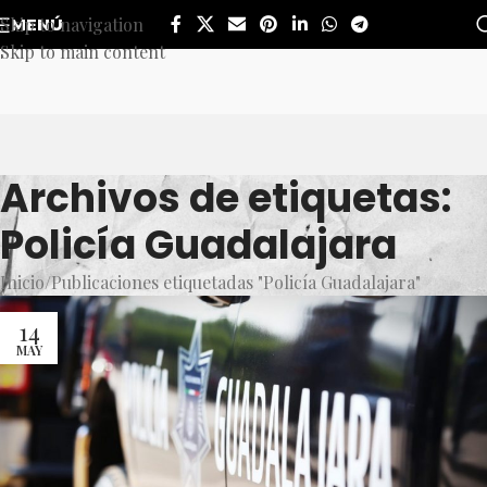
Skip to navigation
MENÚ
Skip to main content
Archivos de etiquetas:
Policía Guadalajara
Inicio
Publicaciones etiquetadas "Policía Guadalajara"
14
MAY