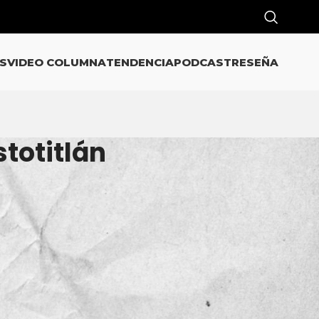
S
VIDEO COLUMNA
TENDENCIA
PODCAST
RESEÑA
stotitlán