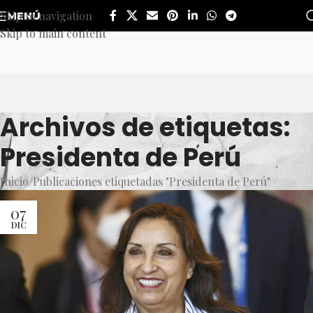
Skip to navigation
MENÚ
Skip to main content
Archivos de etiquetas:
Presidenta de Perú
Inicio
Publicaciones etiquetadas "Presidenta de Perú"
07
DIC