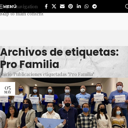
Skip to navigation
MENÚ
Skip to main content
Archivos de etiquetas:
Pro Familia
Inicio
Publicaciones etiquetadas "Pro Familia"
05
MAY