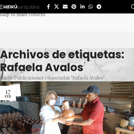
Skip to navigation
MENÚ
Skip to main content
Archivos de etiquetas:
Rafaela Avalos
Inicio
Publicaciones etiquetadas "Rafaela Avalos"
17
FEB