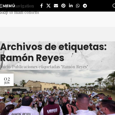
Skip to navigation
MENÚ
Skip to main content
Archivos de etiquetas:
Ramón Reyes
Inicio
Publicaciones etiquetadas "Ramón Reyes"
02
JUN