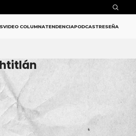
S
VIDEO COLUMNA
TENDENCIA
PODCAST
RESEÑA
htitlán