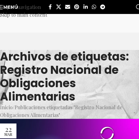
Skip to navigation
MENÚ
Skip to main content
Archivos de etiquetas:
Registro Nacional de
Obligaciones
Alimentarias
Inicio
Publicaciones etiquetadas "Registro Nacional de
Obligaciones Alimentarias"
22
MAR