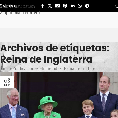
Skip to navigation
MENÚ
Skip to main content
Archivos de etiquetas:
Reina de Inglaterra
Inicio
Publicaciones etiquetadas "Reina de Inglaterra"
08
SEP