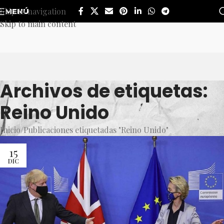
Skip to navigation
MENÚ
Skip to main content
Archivos de etiquetas:
Reino Unido
Inicio
Publicaciones etiquetadas "Reino Unido"
15
DIC