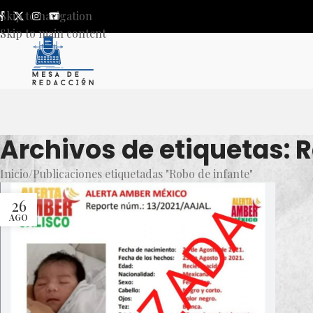
Skip to navigation
Skip to main content
Archivos de etiquetas: 
Inicio
Publicaciones etiquetadas "Robo de infante"
26
AGO