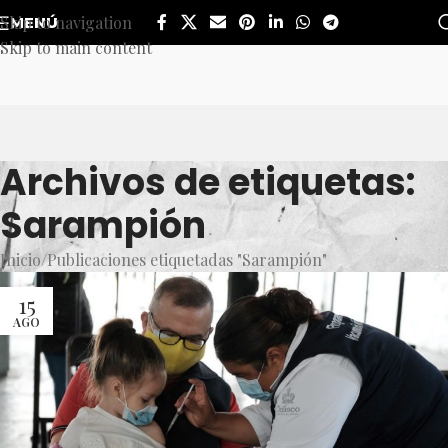
Skip to navigation
MENÚ
Skip to main content
Archivos de etiquetas:
Sarampión
Inicio
Publicaciones etiquetadas "Sarampión"
15
AGO