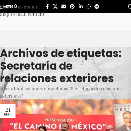
Skip to navigation
MENÚ
Skip to main content
Archivos de etiquetas:
Secretaría de
relaciones exteriores
Inicio
Publicaciones etiquetadas "Secretaría de relaciones
exteriores"
21
MAR