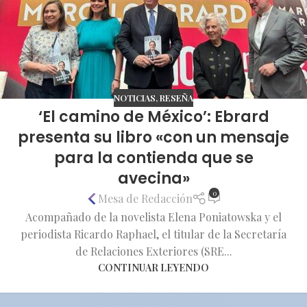
NOTICIAS
,
RESEÑA
‘El camino de México’: Ebrard
presenta su libro «con un mensaje
para la contienda que se
avecina»
0
Mesa de Redacción
Acompañado de la novelista Elena Poniatowska y el
periodista Ricardo Raphael, el titular de la Secretaría
de Relaciones Exteriores (SRE...
CONTINUAR LEYENDO