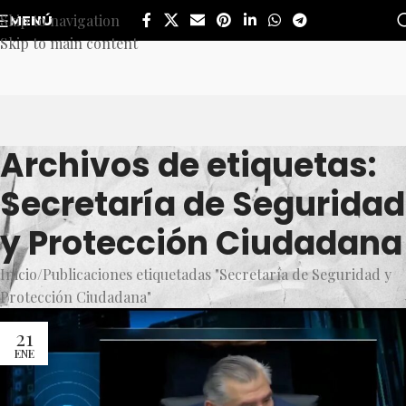
Skip to navigation
MENÚ
Skip to main content
Archivos de etiquetas:
Secretaría de Seguridad
y Protección Ciudadana
Inicio
Publicaciones etiquetadas "Secretaría de Seguridad y
Protección Ciudadana"
21
ENE